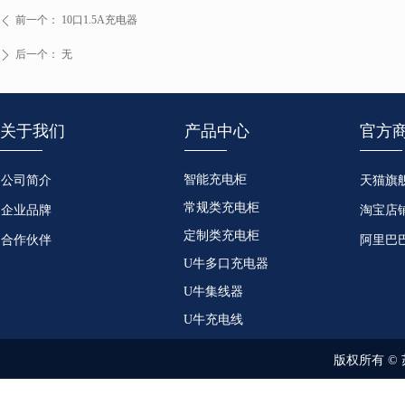
前一个：
10口1.5A充电器
ꄴ
后一个：
无
ꄲ
关于我们
产品中心
官方
智能充电柜
公司简介
天猫旗
常规类充电柜
企业品牌
淘宝店
定制类充电柜
合作伙伴
阿里巴
U牛多口充电器
U牛集线器
U牛充电线
版权所有 ©