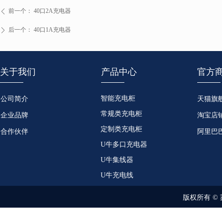
前一个：
40口2A充电器
ꄴ
后一个：
40口1A充电器
ꄲ
关于我们
产品中心
官方
智能充电柜
公司简介
天猫旗
常规类充电柜
企业品牌
淘宝店
定制类充电柜
合作伙伴
阿里巴
U牛多口充电器
U牛集线器
U牛充电线
版权所有 ©