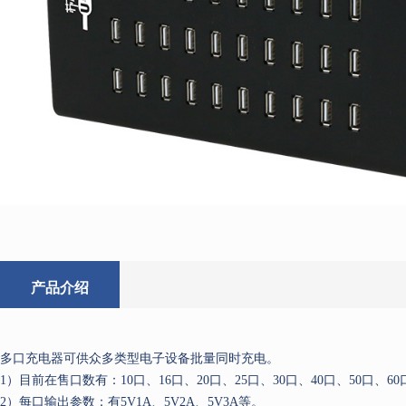
产品介绍
多口充电器可供众多类型电子设备批量同时充电。
1）目前在售口数有：10口、16口、20口、25口、30口、40口、50口、60口
2）每口输出参数：有5V1A、5V2A、5V3A等。